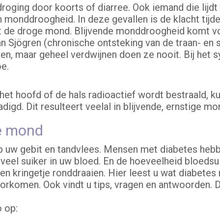
roging door koorts of diarree. Ook iemand die lijdt
 monddroogheid. In deze gevallen is de klacht tijde
nt de droge mond. Blijvende monddroogheid komt voo
n Sjögren (chronische ontsteking van de traan- en s
n, maar geheel verdwijnen doen ze nooit. Bij het
e.
et hoofd of de hals radioactief wordt bestraald, k
igd. Dit resulteert veelal in blijvende, ernstige m
de mond
op uw gebit en tandvlees. Mensen met diabetes he
eel suiker in uw bloed. En de hoeveelheid bloedsuiker
en kringetje ronddraaien. Hier leest u wat diabet
orkomen. Ook vindt u tips, vragen en antwoorden. 
o op: