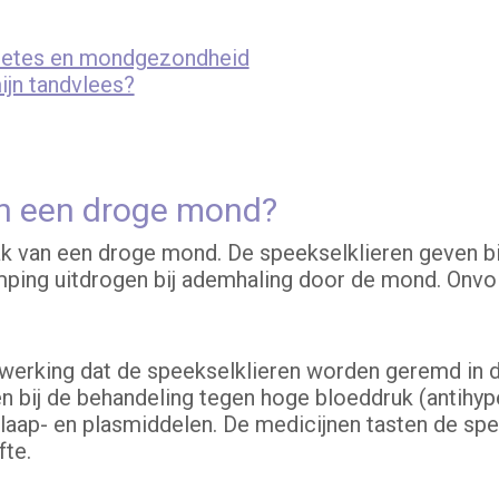
betes en mondgezondheid
ijn tandvlees?
an een droge mond?
ak van een droge mond. De speekselklieren geven 
mping uitdrogen bij ademhaling door de mond. Onvo
erking dat de speekselklieren worden geremd in de 
n bij de behandeling tegen hoge bloeddruk (antihype
slaap- en plasmiddelen. De medicijnen tasten de spee
te.