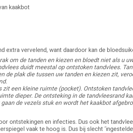
 van kaakbot
nd extra vervelend, want daardoor kan de bloedsuike
trak om de tanden en kiezen en bloedt niet als u u
ndvlees duidt meestal op ontstoken tandvlees. Ta
en de plak die tussen uw tanden en kiezen zit, ver
md.
 zit een kleine ruimte (pocket). Ontstoken tandvl
imte dieper. De ontsteking in de tandvleesrand kan 
 gaan de vezels stuk en wordt het kaakbot afgebrok
or ontstekingen en infecties. Dus ook het tandvlee
spiegel vaak te hoog is. Dus bij slecht ‘ingestelde’