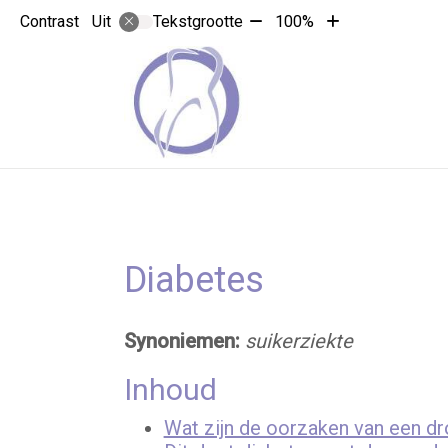
Tekst
Tekst
Contrast
Tekstgrootte
100%
Uit
verkleinen
vergroten
met
met
10%
10%
Diabetes
Synoniemen:
suikerziekte
Inhoud
Wat zijn de oorzaken van een d