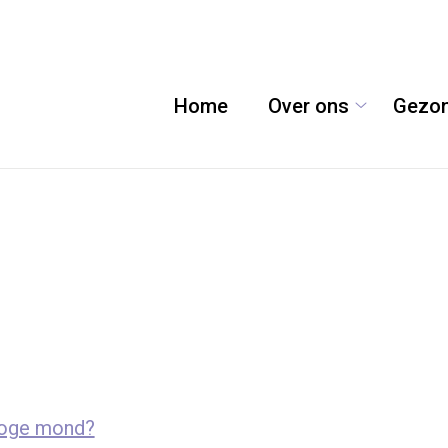
Home
Over ons
Gezon
Over
ons
submenu
roge mond?