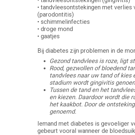
• tandvleesontstekingen (gingivitis)
• tandvleesontstekingen met verlies
(parodontitis)
• schimmelinfecties
• droge mond
• gaatjes
Bij diabetes zijn problemen in de mo
Gezond tandvlees is roze, ligt s
Rood, gezwollen of bloedend ta
tandvlees naar uw tand of kies 
stadium wordt gingivitis genoe
Tussen de tand en het tandvlees
en kiezen. Daardoor wordt die ru
het kaakbot. Door de ontsteking
genoemd.
Iemand met diabetes is gevoeliger vo
gebeurt vooral wanneer de bloedsuiker