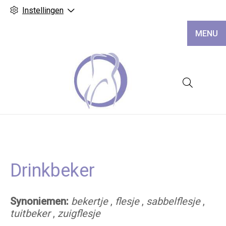
Instellingen
MENU
Hoofd
Drinkbeker
Synoniemen:
bekertje
,
flesje
,
sabbelflesje
,
tuitbeker
,
zuigflesje