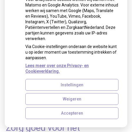
Matomo en Google Analytics. Voor externe inhoud
2, 3 en 4 jaar
werken wij samen met Google (Maps, Translate
en Reviews), YouTube, Vimeo, Facebook,
2x per dag poetsen met fluoride-
Instagram, X (Twitter), Qualizorg,
peutertandpasta.
Patiëntenvertellen en ZorgkaartNederland. Deze
partijen kunnen gegevens zoals uw IP-adres
verwerken.
5 jaar en ouder
2x per dag poetsen met fluoridetandpasta
Via Cookie-instellingen onderaan de website kunt
u op ieder moment uw toestemming intrekken of
voor volwassenen. Je kunt ook tandpasta
aanpassen.
gebruiken waarop staat 'kinder' of 'junior'. Kijk
Lees meer over onze Privacy- en
dan altijd naar de leeftijd die hierbij wordt
Cookieverklaring.
aangegeven (bijvoorbeeld 5-12 jaar). Als je
twijfelt, raadpleeg dan je tandarts of
Instellingen
mondhygiënist.
Voor alle leeftijden
Weigeren
Raadpleeg voor alle andere vormen van
fluoridegebruik je tandarts of mondhygiënist.
Accepteren
Zorg goed voor het