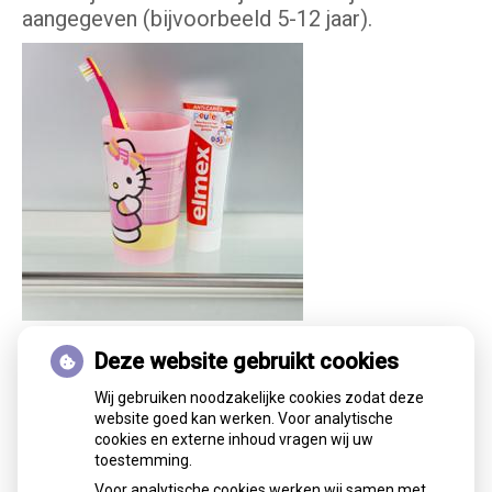
aangegeven (bijvoorbeeld 5-12 jaar).
Basisadvies Fluoride
Deze website gebruikt cookies
Wij gebruiken noodzakelijke cookies zodat deze
0 en 1 jaar
website goed kan werken. Voor analytische
Vanaf het doorbreken van het eerste tandje: 1x
cookies en externe inhoud vragen wij uw
per dag poetsen met fluoride-
toestemming.
peutertandpasta.
Voor analytische cookies werken wij samen met