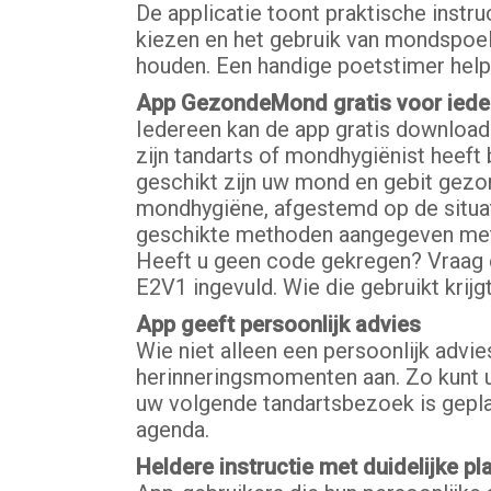
De applicatie toont praktische instr
kiezen en het gebruik van mondspoe
houden. Een handige poetstimer help
App GezondeMond gratis voor iede
Iedereen kan de app gratis downloa
zijn tandarts of mondhygiënist heef
geschikt zijn uw mond en gebit gezo
mondhygiëne, afgestemd op de situati
geschikte methoden aangegeven met e
Heeft u geen code gekregen? Vraag 
E2V1 ingevuld. Wie die gebruikt krijg
App geeft persoonlijk advies
Wie niet alleen een persoonlijk advi
herinneringsmomenten aan. Zo kunt 
uw volgende tandartsbezoek is gepla
agenda.
Heldere instructie met duidelijke pl