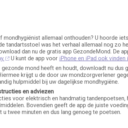
of mondhygiënist allemaal onthouden? U hoorde iet
de tandartsstoel was het verhaal allemaal nog zo he
wnload dan nu de gratis app GezondeMond. De app
y.
U kunt de app voor
iPhone en iPad ook vinden 
 gezonde mond heeft en houdt, downloadt nu dus 
 Hiermee krijgt u de door uw mondzorgverlener geg
andig hulpmiddel bij uw dagelijkse mondhygiëne.
structies en adviezen
ucties voor elektrisch en handmatig tandenpoetsen, 
lmiddelen. Bovendien geeft de app de juiste voed
t u twee minuten en dus lang genoeg te poetsen.