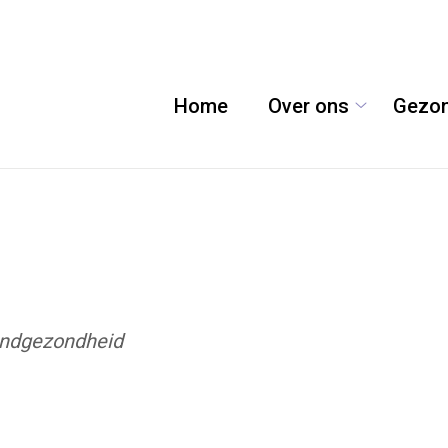
Home
Over ons
Gezon
Over
ons
submenu
ndgezondheid