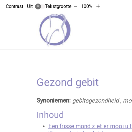
Tekst
Tekst
Contrast
Tekstgrootte
100%
Uit
verkleinen
vergroten
met
met
10%
10%
Gezond gebit
Synoniemen:
gebitsgezondheid
,
mo
Inhoud
Een frisse mond ziet er mooi uit