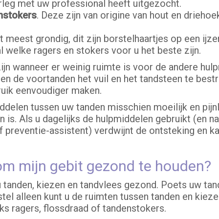
rleg met uw professional heeft uitgezocht.
nstoker
s
. Deze zijn van origine van hout en drieh
 meest grondig, dit zijn borstelhaartjes op een ijz
 welke ragers en stokers voor u het beste zijn.
ijn wanneer er weinig ruimte is voor de andere hu
en de voortanden het vuil en het tandsteen te bestri
bruik eenvoudiger maken.
iddelen tussen uw tanden misschien moeilijk en pijnl
is. Als u dagelijks de hulpmiddelen gebruikt (en n
f preventie-assistent) verdwijnt de ontsteking en k
om mijn gebit gezond te houden?
tanden, kiezen en tandvlees gezond. Poets uw ta
tel alleen kunt u de ruimten tussen tanden en kieze
ks ragers, flossdraad of tandenstokers.