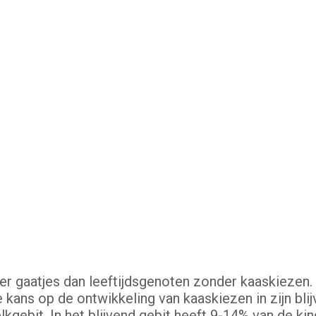
 gaatjes dan leeftijdsgenoten zonder kaaskiezen. H
 kans op de ontwikkeling van kaaskiezen in zijn bli
lkgebit. In het blijvend gebit heeft 9-14% van de k