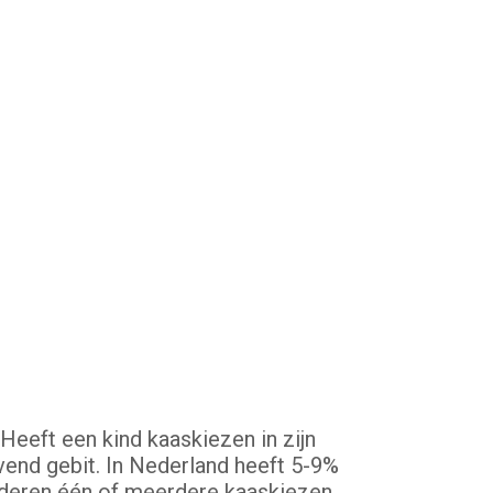
eeft een kind kaaskiezen in zijn
jvend gebit. In Nederland heeft 5-9%
inderen één of meerdere kaaskiezen.