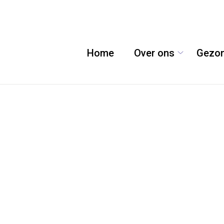
Home
Over ons
Gezon
Over
ons
submenu