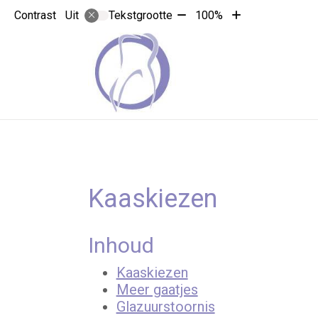
Tekst
Tekst
Contrast
Tekstgrootte
100%
Uit
verkleinen
vergroten
met
met
10%
10%
Kaaskiezen
Inhoud
Kaaskiezen
Meer gaatjes
Glazuurstoornis