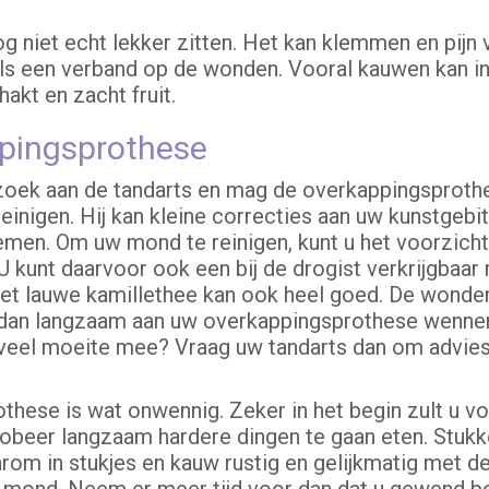
g niet echt lekker zitten. Het kan klemmen en pijn
 als een verband op de wonden. Vooral kauwen kan in
akt en zacht fruit.
pingsprothese
ezoek aan de tandarts en mag de overkappingsproth
inigen. Hij kan kleine correcties aan uw kunstgebit
emen. Om uw mond te reinigen, kunt u het voorzicht
 U kunt daarvoor ook een bij de drogist verkrijgba
met lauwe kamillethee kan ook heel goed. De wonde
t dan langzaam aan uw overkappingsprothese wennen. 
 veel moeite mee? Vraag uw tandarts dan om advies
hese is wat onwennig. Zeker in het begin zult u vo
Probeer langzaam hardere dingen te gaan eten. Stukk
arom in stukjes en kauw rustig en gelijkmatig met d