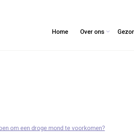
Home
Over ons
Gezon
Over
ons
submenu
k doen om een droge mond te voorkomen?