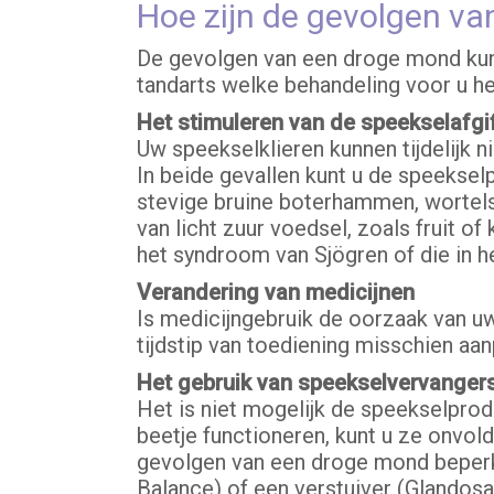
Hoe zijn de gevolgen va
De gevolgen van een droge mond kunt 
tandarts welke behandeling voor u he
Het stimuleren van de speekselafgi
Uw speekselklieren kunnen tijdelijk 
In beide gevallen kunt u de speekse
stevige bruine boterhammen, wortels 
van licht zuur voedsel, zoals fruit o
het syndroom van Sjögren of die in he
Verandering van medicijnen
Is medicijngebruik de oorzaak van uw
tijdstip van toediening misschien aa
Het gebruik van speekselvervanger
Het is niet mogelijk de speekselpro
beetje functioneren, kunt u ze onvo
gevolgen van een droge mond beperken
Balance) of een verstuiver (Glandosa