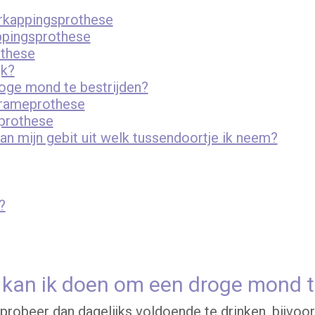
erkappingsprothese
ppingsprothese
othese
jk?
oge mond te bestrijden?
 frameprothese
prothese
n mijn gebit uit welk tussendoortje ik neem?
?
t kan ik doen om een droge mond
 probeer dan dagelijks voldoende te drinken, bijvoo