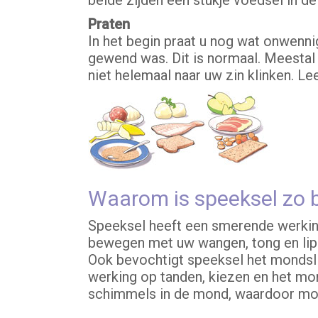
beide zijden een stukje voedsel in d
Praten
In het begin praat u nog wat onwenni
gewend was. Dit is normaal. Meestal 
niet helemaal naar uw zin klinken. Le
Waarom is speeksel zo b
Speeksel heeft een smerende werking
bewegen met uw wangen, tong en lipp
Ook bevochtigt speeksel het mondsli
werking op tanden, kiezen en het mon
schimmels in de mond, waardoor mo