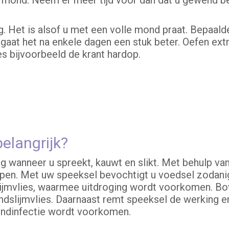
e mond. Neem er meer tijd voor dan dat u gewend be
g. Het is alsof u met een volle mond praat. Bepaald
gaat het na enkele dagen een stuk beter. Oefen ext
es bijvoorbeeld de krant hardop.
elangrijk?
 wanneer u spreekt, kauwt en slikt. Met behulp van
en. Met uw speeksel bevochtigt u voedsel zodanig d
jmvlies, waarmee uitdroging wordt voorkomen. Bov
dslijmvlies. Daarnaast remt speeksel de werking en
ndinfectie wordt voorkomen.