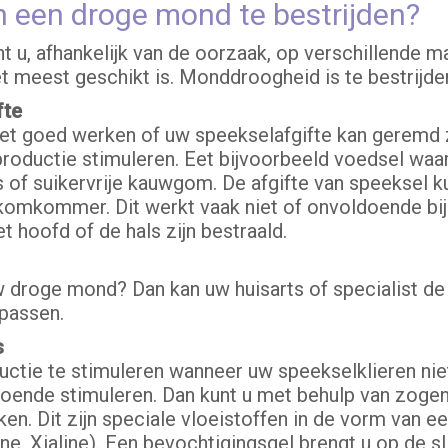
n een droge mond te bestrijden?
u, afhankelijk van de oorzaak, op verschillende m
t meest geschikt is. Monddroogheid is te bestrijde
fte
niet goed werken of uw speekselafgifte kan geremd z
lproductie stimuleren. Eet bijvoorbeeld voedsel w
of suikervrije kauwgom. De afgifte van speeksel k
f komkommer. Dit werkt vaak niet of onvoldoende bij
t hoofd of de hals zijn bestraald.
 droge mond? Dan kan uw huisarts of specialist de 
npassen.
s
ductie te stimuleren wanneer uw speekselklieren ni
ldoende stimuleren. Dan kunt u met behulp van zo
. Dit zijn speciale vloeistoffen in de vorm van ee
ne, Xialine). Een bevochtigingsgel brengt u op de s