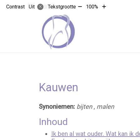
Tekst
Tekst
Contrast
Tekstgrootte
100%
Uit
verkleinen
vergroten
met
met
10%
10%
Kauwen
Synoniemen:
bijten
,
malen
Inhoud
Ik ben al wat ouder. Wat kan i