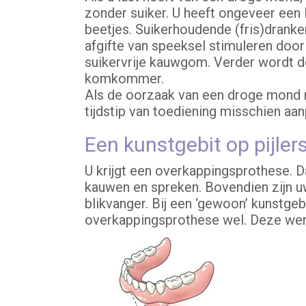
zonder suiker. U heeft ongeveer een l
beetjes. Suikerhoudende (fris)dranken
afgifte van speeksel stimuleren doo
suikervrije kauwgom. Verder wordt de 
komkommer.
Als de oorzaak van een droge mond me
tijdstip van toediening misschien aa
Een kunstgebit op pijler
U krijgt een overkappingsprothese. Da
kauwen en spreken. Bovendien zijn uw
blikvanger. Bij een ‘gewoon’ kunstge
overkappingsprothese wel. Deze werk