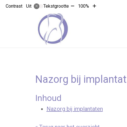
Tekst
Tekst
Contrast
Tekstgrootte
100%
Uit
verkleinen
vergroten
met
met
10%
10%
Nazorg bij implanta
Inhoud
Nazorg bij implantaten