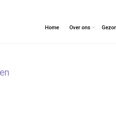
Home
Over ons
Gezon
Over
ons
submenu
ten