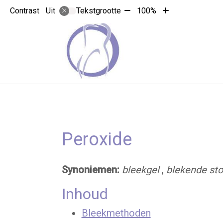
Tekst
Tekst
Contrast
Tekstgrootte
100%
Uit
verkleinen
vergroten
met
met
10%
10%
Peroxide
Synoniemen:
bleekgel
,
blekende sto
Inhoud
Bleekmethoden