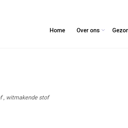
Home
Over ons
Gezon
Over
ons
submenu
f
,
witmakende stof