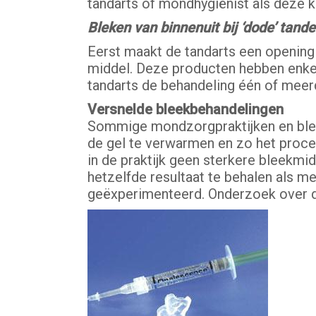
tandarts of mondhygiënist als deze k
Bleken van binnenuit bij ‘dode’ tand
Eerst maakt de tandarts een opening 
middel. Deze producten hebben enkele
tandarts de behandeling één of meerder
Versnelde bleekbehandelingen
Sommige mondzorgpraktijken en blee
de gel te verwarmen en zo het proces 
in de praktijk geen sterkere bleekmi
hetzelfde resultaat te behalen als 
geëxperimenteerd. Onderzoek over de