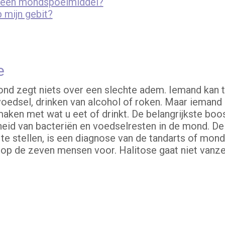
t een mondspoelmiddel?
 mijn gebit?
e
d zegt niets over een slechte adem. Iemand kan tijd
edsel, drinken van alcohol of roken. Maar iemand met
maken met wat u eet of drinkt. De belangrijkste boo
eid van bacteriën en voedselresten in de mond. De
te stellen, is een diagnose van de tandarts of mon
p de zeven mensen voor. Halitose gaat niet vanzelf