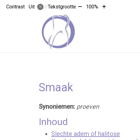
Tekst
Tekst
Contrast
Tekstgrootte
100%
Uit
verkleinen
vergroten
met
met
10%
10%
Smaak
Synoniemen:
proeven
Inhoud
Slechte adem of halitose