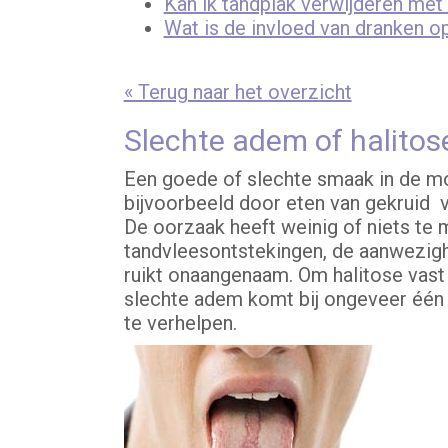
Kan ik tandplak verwijderen me
Wat is de invloed van dranken op
« Terug naar het overzicht
Slechte adem of halitos
Een goede of slechte smaak in de mon
bijvoorbeeld door eten van gekruid vo
De oorzaak heeft weinig of niets te 
tandvleesontstekingen, de aanwezigh
ruikt onaangenaam. Om halitose vast 
slechte adem komt bij ongeveer één o
te verhelpen.