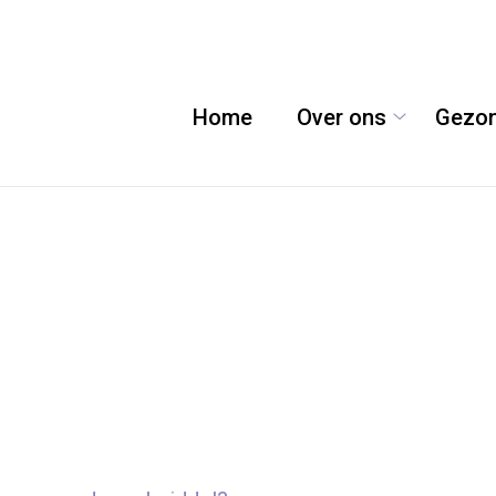
Home
Over ons
Gezon
Over
ons
submenu