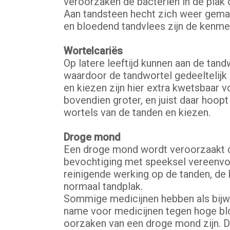
veroorzaken de bacteriën in de plak 
Aan tandsteen hecht zich weer gemak
en bloedend tandvlees zijn de kenme
Wortelcariës
Op latere leeftijd kunnen aan de tand
waardoor de tandwortel gedeeltelijk
en kiezen zijn hier extra kwetsbaar 
bovendien groter, en juist daar hoop
wortels van de tanden en kiezen.
Droge mond
Een droge mond wordt veroorzaakt do
bevochtiging met speeksel vereenvo
reinigende werking op de tanden, de
normaal tandplak.
Sommige medicijnen hebben als bijwe
name voor medicijnen tegen hoge blo
oorzaken van een droge mond zijn. Da