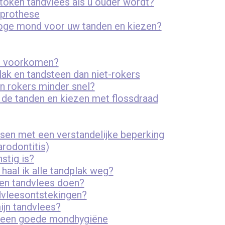
token tandvlees als u ouder wordt?
eprothese
roge mond voor uw tanden en kiezen?
en voorkomen?
ak en tandsteen dan niet-rokers
n rokers minder snel?
 de tanden en kiezen met flossdraad
nsen met een verstandelijke beperking
rodontitis)
stig is?
 haal ik alle tandplak weg?
ken tandvlees doen?
dvleesontstekingen?
ijn tandvlees?
r een goede mondhygiëne