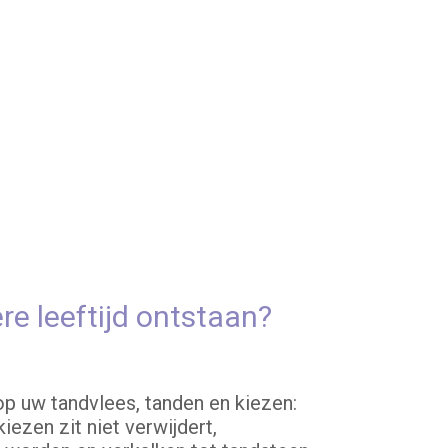
 leeftijd ontstaan?
 op uw tandvlees, tanden en kiezen:
iezen zit niet verwijdert,