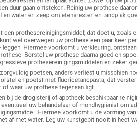
oedselresten en tandplak achter, zowel óp uw proth
 den duur gaan ontsteken. Reinig uw prothese daarom
l en water en zeep om etensresten en tandplak goe
 een prothesereinigingsmiddel; dat doet u, zoals 
 kunt wél overwegen uw prothese een paar keer per
leggen. Hiermee voorkomt u verkleuring, ontstaan 
rothese. Borstel uw prothese daarna goed en spoel
 agressieve prothesereinigingsmiddelen en zeker g
 zorgvuldig poetsen, anders verliest u misschien n
stel en poetst met fluoridetandpasta, dat versterk
 of waar uw prothese tegenaan ligt.
n bij de drogisterij of apotheek beschikbaar reinig
ag eventueel uw behandelaar of mondhygiënist om a
inigingsmiddel. Hiermee voorkomt u de vorming van 
et af met water. Leg uw kunstgebit nooit in heet w