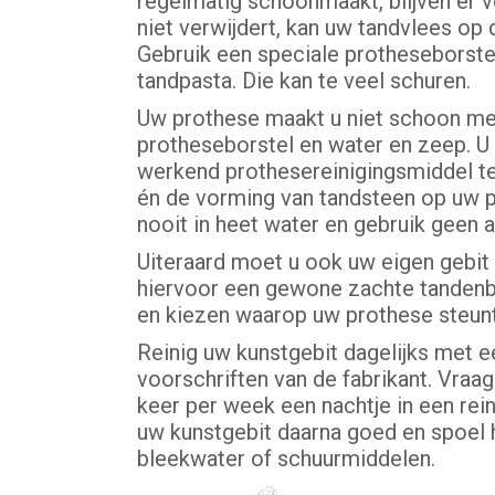
regelmatig schoonmaakt, blijven er v
niet verwijdert, kan uw tandvlees op
Gebruik een speciale protheseborste
tandpasta. Die kan te veel schuren.
Uw prothese maakt u niet schoon met
protheseborstel en water en zeep. U
werkend prothesereinigingsmiddel te 
én de vorming van tandsteen op uw p
nooit in heet water en gebruik geen
Uiteraard moet u ook uw eigen gebit
hiervoor een gewone zachte tandenbor
en kiezen waarop uw prothese steunt
Reinig uw kunstgebit dagelijks met ee
voorschriften van de fabrikant. Vra
keer per week een nachtje in een re
uw kunstgebit daarna goed en spoel h
bleekwater of schuurmiddelen.