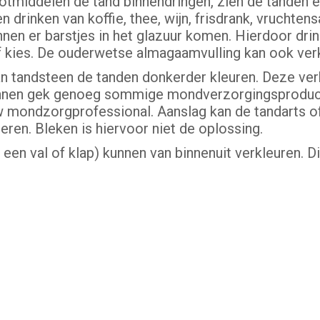
notmiddelen de tand binnendringen, zien de tanden e
 drinken van koffie, thee, wijn, frisdrank, vruchten
nen er barstjes in het glazuur komen. Hierdoor drin
of kies. De ouderwetse almagaamvulling kan ook ver
an tandsteen de tanden donkerder kleuren. Deze ve
 kunnen gek genoeg sommige mondverzorgingsproduc
uw mondzorgprofessional. Aanslag kan de tandarts 
eren. Bleken is hiervoor niet de oplossing.
een val of klap) kunnen van binnenuit verkleuren. D