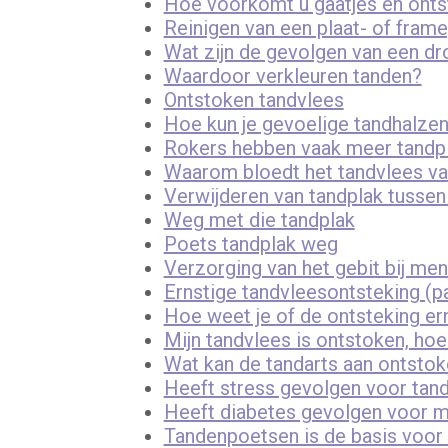
Hoe voorkomt u gaatjes en onts
Reinigen van een plaat- of fram
Wat zijn de gevolgen van een d
Waardoor verkleuren tanden?
Ontstoken tandvlees
Hoe kun je gevoelige tandhalz
Rokers hebben vaak meer tandpl
Waarom bloedt het tandvlees va
Verwijderen van tandplak tussen
Weg met die tandplak
Poets tandplak weg
Verzorging van het gebit bij me
Ernstige tandvleesontsteking (pa
Hoe weet je of de ontsteking ern
Mijn tandvlees is ontstoken, hoe
Wat kan de tandarts aan ontsto
Heeft stress gevolgen voor tan
Heeft diabetes gevolgen voor m
Tandenpoetsen is de basis voo