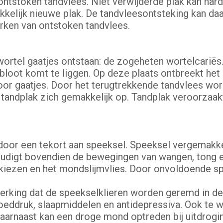
ontstoken tandvlees. Niet verwijderde plak kan har
kelijk nieuwe plak. De tandvleesontsteking kan da
rken van ontstoken tandvlees.
wortel gaatjes ontstaan: de zogeheten wortelcariës.
 bloot komt te liggen. Op deze plaats ontbreekt he
voor gaatjes. Door het terugtrekkende tandvlees wo
t tandplak zich gemakkelijk op. Tandplak veroorzaak
or een tekort aan speeksel. Speeksel vergemakkeli
udigt bovendien de bewegingen van wangen, tong en
 kiezen en het mondslijmvlies. Door onvoldoende sp
rking dat de speekselklieren worden geremd in de 
eddruk, slaapmiddelen en antidepressiva. Ook te w
arnaast kan een droge mond optreden bij uitdrogin