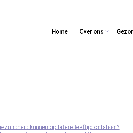
Home
Over ons
Gezon
Over
ons
submenu
ondheid kunnen op latere leeftijd ontstaan?