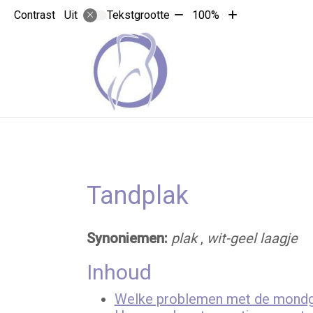
Tekst
Tekst
Contrast
Tekstgrootte
100%
Uit
verkleinen
vergroten
met
met
10%
10%
Tandplak
Synoniemen:
plak
,
wit-geel laagje
Inhoud
Welke problemen met de mondgez