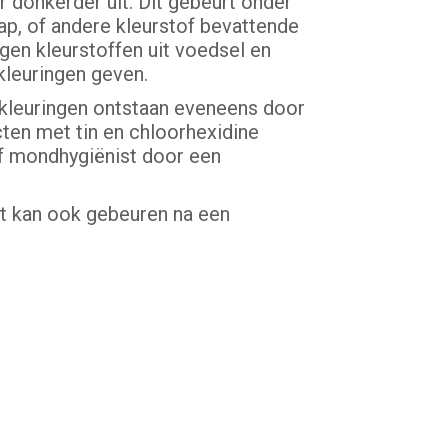
r donkerder uit. Dit gebeurt onder
sap, of andere kleurstof bevattende
gen kleurstoffen uit voedsel en
kleuringen geven.
rkleuringen ontstaan eveneens door
ten met tin en chloorhexidine
of mondhygiënist door een
it kan ook gebeuren na een