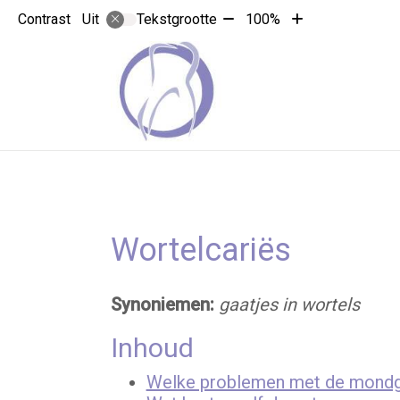
Tekst
Tekst
Contrast
Tekstgrootte
100%
Uit
verkleinen
vergroten
met
met
10%
10%
Wortelcariës
Synoniemen:
gaatjes in wortels
Inhoud
Welke problemen met de mondgez