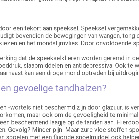
or een tekort aan speeksel. Speeksel vergemakkeli
udigt bovendien de bewegingen van wangen, tong en
 kiezen en het mondslijmvlies. Door onvoldoende sp
rking dat de speekselklieren worden geremd in de 
eddruk, slaapmiddelen en antidepressiva. Ook te w
arnaast kan een droge mond optreden bij uitdrogin
gen gevoelige tandhalzen?
n -wortels niet beschermd zijn door glazuur, is verz
orkomen, maar ook om de gevoeligheid te minimaliser
 een beschermend laagje op de tanden aan. Hierdoo
en. Gevolg? Minder pijn! Maar zure vloeistoffen spo
an spoelen met een fluoride spoelmiddel ook helpen