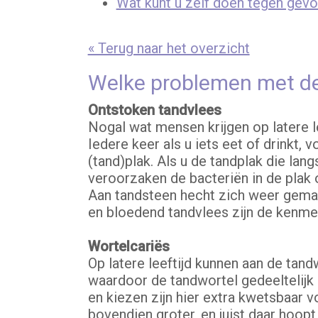
Wat kunt u zelf doen tegen gevo
« Terug naar het overzicht
Welke problemen met de
Ontstoken tandvlees
Nogal wat mensen krijgen op latere l
Iedere keer als u iets eet of drinkt,
(tand)plak. Als u de tandplak die lang
veroorzaken de bacteriën in de plak 
Aan tandsteen hecht zich weer gemak
en bloedend tandvlees zijn de kenme
Wortelcariës
Op latere leeftijd kunnen aan de tand
waardoor de tandwortel gedeeltelijk
en kiezen zijn hier extra kwetsbaar 
bovendien groter, en juist daar hoop