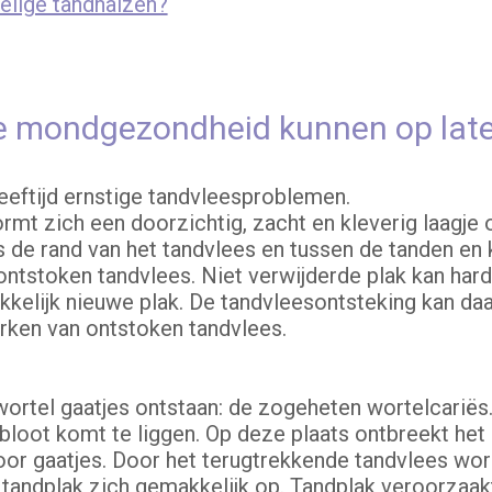
elige tandhalzen?
 mondgezondheid kunnen op latere
eeftijd ernstige tandvleesproblemen.
 vormt zich een doorzichtig, zacht en kleverig laagje
s de rand van het tandvlees en tussen de tanden en k
ontstoken tandvlees. Niet verwijderde plak kan har
kelijk nieuwe plak. De tandvleesontsteking kan da
rken van ontstoken tandvlees.
wortel gaatjes ontstaan: de zogeheten wortelcariës.
 bloot komt te liggen. Op deze plaats ontbreekt he
voor gaatjes. Door het terugtrekkende tandvlees wo
t tandplak zich gemakkelijk op. Tandplak veroorzaak