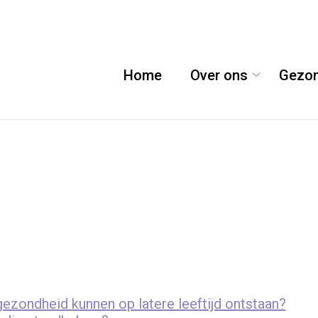
Home
Over ons
Gezon
Over
ons
submenu
ondheid kunnen op latere leeftijd ontstaan?